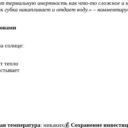
т термальную инертность как что-то сложное и н
ак губка накапливает и отдает воду.» – комменти
ловами
на солнце:
т тепло
остывает
ая температура
: никаких
💰
Сохранение инвести