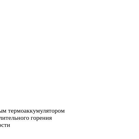
ным термоаккумулятором
лительного горения
ости