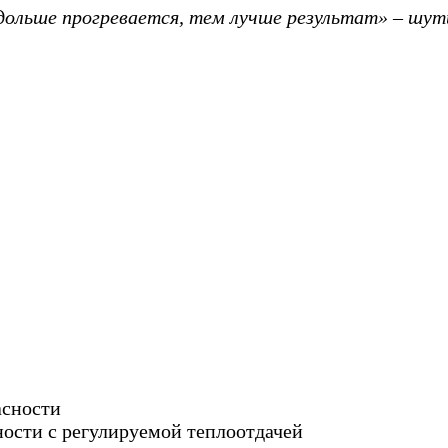
м дольше прогревается, тем лучше результат» – ш
асности
ости с регулируемой теплоотдачей