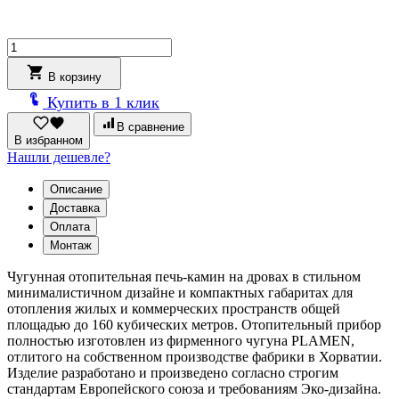
Количество
товара
Печь-
В корзину
камин
Купить в 1 клик
Plamen
Alberto
В сравнение
11
В избранном
кВт
Нашли дешевле?
(160
м3)
Описание
Ø150мм
Доставка
Оплата
Монтаж
Чугунная отопительная печь-камин на дровах в стильном
минималистичном дизайне и компактных габаритах для
отопления жилых и коммерческих пространств общей
площадью до 160 кубических метров. Отопительный прибор
полностью изготовлен из фирменного чугуна PLAMEN,
отлитого на собственном производстве фабрики в Хорватии.
Изделие разработано и произведено согласно строгим
стандартам Европейского союза и требованиям Эко-дизайна.