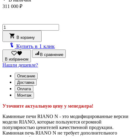
311 000
₽
Количество
товара
Печь-
В корзину
камин
Купить в 1 клик
RIANO
N
В сравнение
керамика
В избранном
Нашли дешевле?
Описание
Доставка
Оплата
Монтаж
Уточните актуальную цену у менеджера!
Каминные печи RIANO N - это модифицированные версии
модели RIANO, которые пользуются огромной
популярностью ценителей качественной продукции.
Каминная печь RIANO N не требует дополнительного