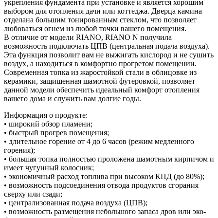
укрепления фундамента при установке и является хорошим
выбором для отопления дачи или коттеджа. Дверца камина
отделана большим тонированным стеклом, что позволяет
любоваться огнем из любой точки вашего помещения.
В отличие от модели RIANO, RIANO N получила
возможность подключать ЦПВ (центральная подача воздуха).
Эта функция позволит вам не выжигать кислород и не сушить
воздух, а находиться в комфортно прогретом помещении.
Современная топка из жаростойкой стали в облицовке из
керамики, защищенная шамотной футеровкой, позволяет
данной модели обеспечить идеальный комфорт отопления
вашего дома и служить вам долгие годы.
Информация о продукте:
• широкий обзор пламени;
• быстрый прогрев помещения;
• длительное горение от 4 до 6 часов (режим медленного
горения);
• большая топка полностью проложена шамотным кирпичом и
имеет чугунный колосник;
• экономичный расход топлива при высоком КПД (до 80%);
• возможность подсоединения отвода продуктов сгорания
сверху или сзади;
• централизованная подача воздуха (ЦПВ);
• возможность размещения небольшого запаса дров или эко-