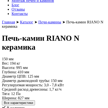
Монтаж печей и каминов
Блог
Отзывы
Контакты
Главная
➤
Каталог
➤
Печи-камины
➤
Печь-камин RIANO N
керамика
Печь-камин RIANO N
керамика
150 мм
Вес:
194 кг
Высота:
995 мм
Глубина:
410 мм
Диаметр ЦПВ:
125 мм
Диаметр дымоходной трубы:
150 мм
Регулируемая мощность:
3,0 - 7,8 кВт
Средний расход древесины:
1,7 кг/ч
Тяга:
12 Пa
Ширина:
827 мм
Все характеристики
В наличии