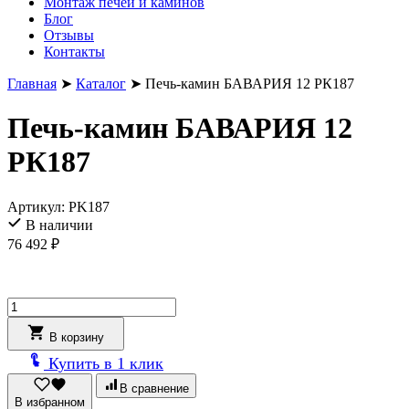
Монтаж печей и каминов
Блог
Отзывы
Контакты
Главная
➤
Каталог
➤
Печь-камин БАВАРИЯ 12 РК187
Печь-камин БАВАРИЯ 12
РК187
Артикул:
PK187
В наличии
76 492
₽
Количество
товара
Печь-
В корзину
камин
Купить в 1 клик
БАВАРИЯ
12
В сравнение
РК187
В избранном