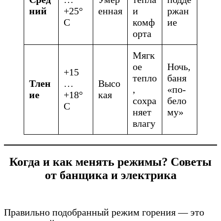
ний
+25°
енная
и
ржан
C
комф
ие
орта
Мягк
ое
Ночь,
+15
тепло
баня
Тлен
…
Высо
,
«по-
ие
+18°
кая
сохра
бело
C
няет
му»
влагу
Когда и как менять режимы? Советы
от банщика и электрика
Правильно подобранный режим горения — это