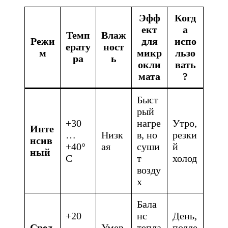
Эфф
Когд
ект
а
Темп
Влаж
Режи
для
испо
ерату
ност
м
микр
льзо
ра
ь
окли
вать
мата
?
Быст
рый
+30
нагре
Утро,
Инте
…
Низк
в, но
резки
нсив
+40°
ая
суши
й
ный
C
т
холод
возду
х
Бала
+20
нс
День,
Сред
…
Умер
тепла
подде