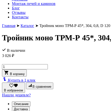
Монтаж печей и каминов
Блог
Отзывы
Контакты
Главная
➤
Каталог
➤
Тройник моно ТРМ-Р 45*, 304, 0,8, D 120
Тройник моно ТРМ-Р 45*, 304, 
В наличии
3 026
₽
Количество
товара
В корзину
Тройник
моно
Купить в 1 клик
ТРМ-
В сравнение
Р
В избранном
45*,
Нашли дешевле?
304,
0,8,
Описание
D
Доставка
120