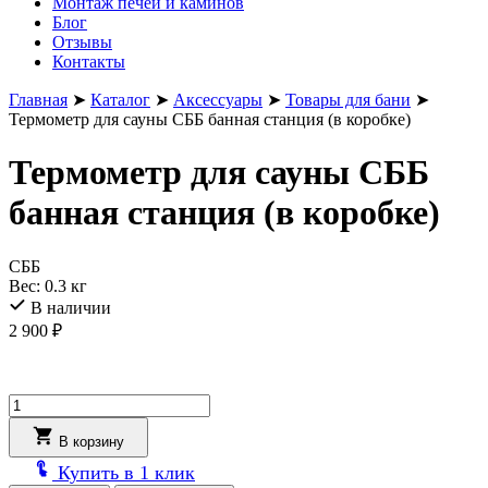
Монтаж печей и каминов
Блог
Отзывы
Контакты
Главная
➤
Каталог
➤
Аксессуары
➤
Товары для бани
➤
Термометр для сауны СББ банная станция (в коробке)
Термометр для сауны СББ
банная станция (в коробке)
СББ
Вес:
0.3 кг
В наличии
2 900
₽
Количество
товара
Термометр
В корзину
для
Купить в 1 клик
сауны