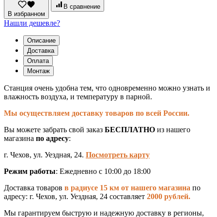
СББ
В сравнение
банная
В избранном
станция
Нашли дешевле?
(в
коробке)
Описание
Доставка
Оплата
Монтаж
Станция очень удобна тем, что одновременно можно узнать и
влажность воздуха, и температуру в парной.
Мы осуществляем доставку товаров по всей России.
Вы можете забрать свой заказ
БЕСПЛАТНО
из нашего
магазина
по адресу
:
г. Чехов, ул. Уездная, 24.
Посмотреть карту
Режим работы
: Ежедневно с 10:00 до 18:00
Доставка товаров
в радиусе 15 км от нашего магазина
по
адресу: г. Чехов, ул. Уездная, 24 составляет
2000 рублей.
Мы гарантируем быструю и надежную доставку в регионы,