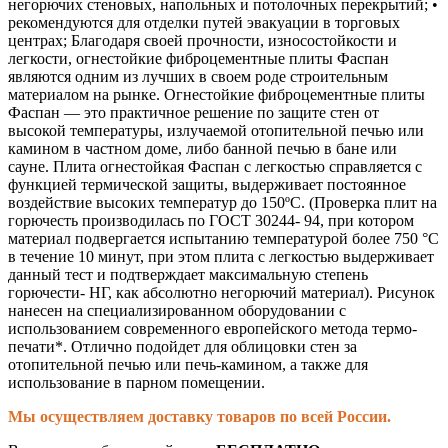
негорючих стеновых, напольных и потолочных перекрытий; •
рекомендуются для отделки путей эвакуации в торговых
центрах; Благодаря своей прочности, износостойкости и
легкости, огнестойкие фиброцементные плиты Фаспан
являются одним из лучших в своем роде строительным
материалом на рынке. Огнестойкие фиброцементные плиты
Фаспан — это практичное решение по защите стен от
высокой температуры, излучаемой отопительной печью или
камином в частном доме, либо банной печью в бане или
сауне. Плита огнестойкая Фаспан с легкостью справляется с
функцией термической защиты, выдерживает постоянное
воздействие высоких температур до 150ºС. (Проверка плит на
горючесть производилась по ГОСТ 30244- 94, при котором
материал подвергается испытанию температурой более 750 °C
в течение 10 минут, при этом плита с легкостью выдерживает
данный тест и подтверждает максимальную степень
горючести- НГ, как абсолютно негорючий материал). Рисунок
нанесен на специализированном оборудовании с
использованием современного европейского метода термо-
печати*. Отлично подойдет для облицовки стен за
отопительной печью или печь-камином, а также для
использование в парном помещении.
Мы осуществляем доставку товаров по всей России.