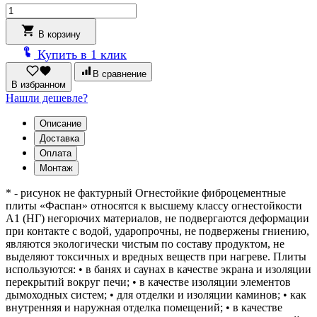
Количество
товара
Плита
В корзину
ФАСПАН
Купить в 1 клик
Красно-
коричневый
В сравнение
№1003
В избранном
Вертикаль
Нашли дешевле?
8
мм,
Описание
(1200х800)
Доставка
Оплата
Монтаж
* - рисунок не фактурный Огнестойкие фиброцементные
плиты «Фаспан» относятся к высшему классу огнестойкости
А1 (НГ) негорючих материалов, не подвергаются деформации
при контакте с водой, ударопрочны, не подвержены гниению,
являются экологически чистым по составу продуктом, не
выделяют токсичных и вредных веществ при нагреве. Плиты
используются: • в банях и саунах в качестве экрана и изоляции
перекрытий вокруг печи; • в качестве изоляции элементов
дымоходных систем; • для отделки и изоляции каминов; • как
внутренняя и наружная отделка помещений; • в качестве