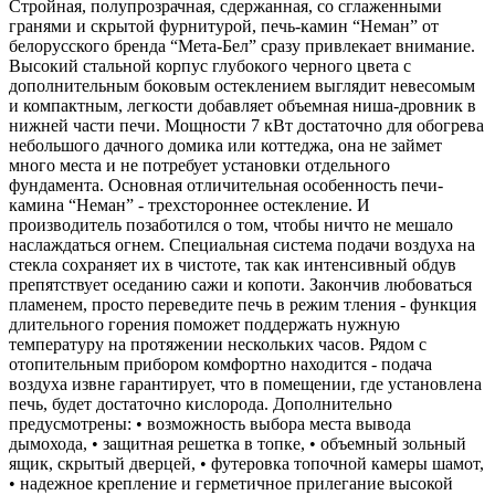
Стройная, полупрозрачная, сдержанная, со сглаженными
гранями и скрытой фурнитурой, печь-камин “Неман” от
белорусского бренда “Мета-Бел” сразу привлекает внимание.
Высокий стальной корпус глубокого черного цвета с
дополнительным боковым остеклением выглядит невесомым
и компактным, легкости добавляет объемная ниша-дровник в
нижней части печи. Мощности 7 кВт достаточно для обогрева
небольшого дачного домика или коттеджа, она не займет
много места и не потребует установки отдельного
фундамента. Основная отличительная особенность печи-
камина “Неман” - трехстороннее остекление. И
производитель позаботился о том, чтобы ничто не мешало
наслаждаться огнем. Специальная система подачи воздуха на
стекла сохраняет их в чистоте, так как интенсивный обдув
препятствует оседанию сажи и копоти. Закончив любоваться
пламенем, просто переведите печь в режим тления - функция
длительного горения поможет поддержать нужную
температуру на протяжении нескольких часов. Рядом с
отопительным прибором комфортно находится - подача
воздуха извне гарантирует, что в помещении, где установлена
печь, будет достаточно кислорода. Дополнительно
предусмотрены: • возможность выбора места вывода
дымохода, • защитная решетка в топке, • объемный зольный
ящик, скрытый дверцей, • футеровка топочной камеры шамот,
• надежное крепление и герметичное прилегание высокой