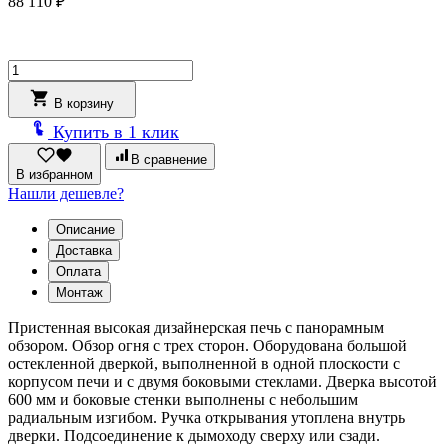
88 110
₽
Количество
товара
Печь-
В корзину
Камин
Купить в 1 клик
Неман
В сравнение
В избранном
Нашли дешевле?
Описание
Доставка
Оплата
Монтаж
Пристенная высокая дизайнерская печь с панорамным
обзором. Обзор огня с трех сторон. Оборудована большой
остекленной дверкой, выполненной в одной плоскости с
корпусом печи и с двумя боковыми стеклами. Дверка высотой
600 мм и боковые стенки выполнены с небольшим
радиальным изгибом. Ручка открывания утоплена внутрь
дверки. Подсоединение к дымоходу сверху или сзади.