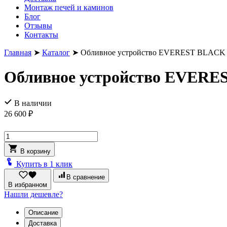
Монтаж печей и каминов
Блог
Отзывы
Контакты
Главная
➤
Каталог
➤
Обливное устройство EVEREST BLAC
Обливное устройство EVER
В наличии
26 600
₽
Количество
товара
В корзину
Обливное
устройство
Купить в 1 клик
EVEREST
В сравнение
BLACK
В избранном
"GALAXY"
Нашли дешевле?
INOX
15л
Описание
Доставка