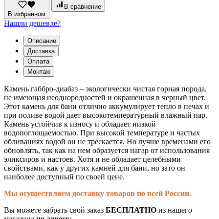
(коробка
В сравнение
20кг)
В избранном
Нашли дешевле?
Описание
Доставка
Оплата
Монтаж
Камень габбро-диабаз – экологически чистая горная порода,
не имеющая неоднородностей и окрашенная в черный цвет.
Этот камень для бани отлично аккумулирует тепло в печах и
при поливе водой дает высокотемпературный влажный пар.
Камень устойчив к износу и обладает низкой
водопоглощаемостью. При высокой температуре и частых
обливаниях водой он не трескается. Но лучше временами его
обновлять, так как на нем образуется нагар от использования
эликсиров и настоев. Хотя и не обладает целебными
свойствами, как у других камней для бани, но зато он
наиболее доступный по своей цене.
Мы осуществляем доставку товаров по всей России.
Вы можете забрать свой заказ
БЕСПЛАТНО
из нашего
магазина
по адресу
: