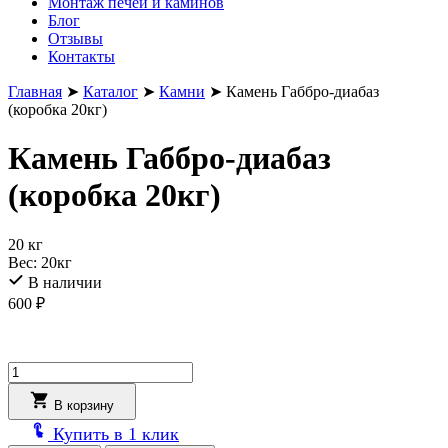
Монтаж печей и каминов
Блог
Отзывы
Контакты
Главная
➤
Каталог
➤
Камни
➤
Камень Габбро-диабаз
(коробка 20кг)
Камень Габбро-диабаз
(коробка 20кг)
20 кг
Вес:
20кг
В наличии
600
₽
Количество
товара
Камень
В корзину
Габбро-
Купить в 1 клик
диабаз