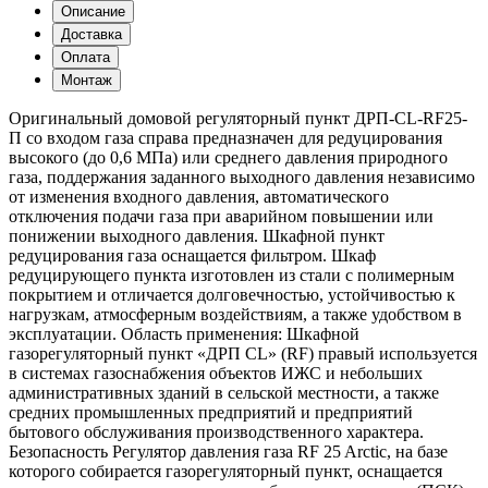
(правый)
Описание
Доставка
Оплата
Монтаж
Оригинальный домовой регуляторный пункт ДРП-СL-RF25-
П со входом газа справа предназначен для редуцирования
высокого (до 0,6 МПа) или среднего давления природного
газа, поддержания заданного выходного давления независимо
от изменения входного давления, автоматического
отключения подачи газа при аварийном повышении или
понижении выходного давления. Шкафной пункт
редуцирования газа оснащается фильтром. Шкаф
редуцирующего пункта изготовлен из стали с полимерным
покрытием и отличается долговечностью, устойчивостью к
нагрузкам, атмосферным воздействиям, а также удобством в
эксплуатации. Область применения: Шкафной
газорегуляторный пункт «ДРП CL» (RF) правый используется
в системах газоснабжения объектов ИЖС и небольших
административных зданий в сельской местности, а также
средних промышленных предприятий и предприятий
бытового обслуживания производственного характера.
Безопасность Регулятор давления газа RF 25 Arctic, на базе
которого собирается газорегуляторный пункт, оснащается