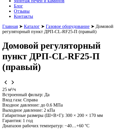
Монтаж печей и каминов
Блог
Отзывы
Контакты
Главная
➤
Каталог
➤
Газовое оборудование
➤
Домовой
регуляторный пункт ДРП-СL-RF25-П (правый)
Домовой регуляторный
пункт ДРП-СL-RF25-П
(правый)
25 м³/ч
Встроенный фильтр:
Да
Вход газа:
Справа
Входное давление:
до 0.6 МПа
Выходное давление:
2 кПа
Габаритные размеры (Ш×В×Г):
300 × 200 × 170 мм
Гарантия:
1 год
Диапазон рабочих температур:
−40…+60 °C