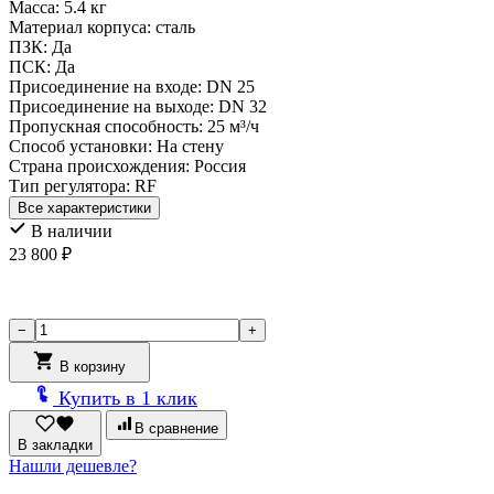
Масса:
5.4 кг
Материал корпуса:
сталь
ПЗК:
Да
ПСК:
Да
Присоединение на входе:
DN 25
Присоединение на выходе:
DN 32
Пропускная способность:
25 м³/ч
Способ установки:
На стену
Страна происхождения:
Россия
Тип регулятора:
RF
Все характеристики
В наличии
23 800
₽
Количество
−
+
товара
Домовой
В корзину
регуляторный
Купить в 1 клик
пункт
ДРП-
В сравнение
СL-
В закладки
RF25-
Нашли дешевле?
П